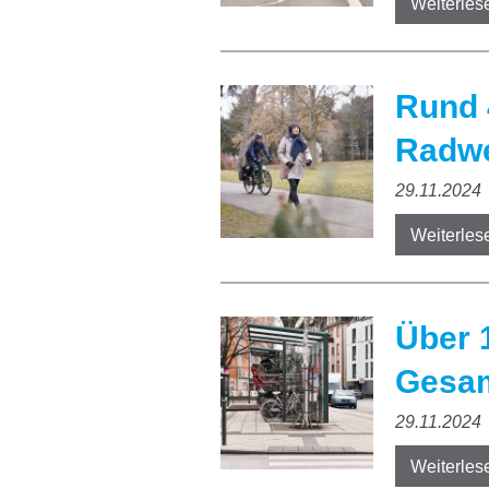
Weiterles
Rund 
Radwe
29.11.2024
Weiterles
Über 
Gesam
29.11.2024
Weiterles