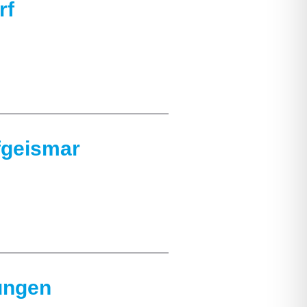
rf
fgeismar
ungen