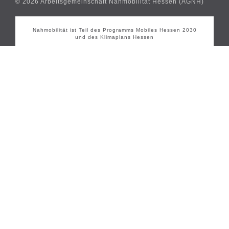
© 2026 Arbeitsgemeinschaft Nahmobilität Hessen (AGNH)
Nahmobilität ist Teil des Programms Mobiles Hessen 2030
und des Klimaplans Hessen