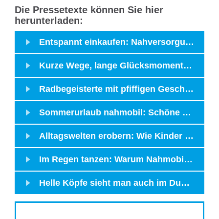
Die Pressetexte können Sie hier
herunterladen:
Entspannt einkaufen: Nahversorgung mit dem Fahrrad
Kurze Wege, lange Glücksmomente: Warum Zufußgehen sich lohnt
Radbegeisterte mit pfiffigen Geschenken überraschen
Sommerurlaub nahmobil: Schöne Urlaubsmomente warten direkt vor der Haustür
Alltagswelten erobern: Wie Kinder vom täglichen Schulweg zu Fuß oder mit dem Rad profitieren
Im Regen tanzen: Warum Nahmobilität kein schlechtes Wetter kennt
Helle Köpfe sieht man auch im Dunkeln: Mit Reflektoren entspannt im Straßenverkehr unterwegs