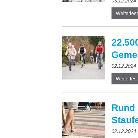
03.12.2024
Weiterles
22.50
Gemei
02.12.2024
Weiterles
Rund 
Stauf
02.12.2024