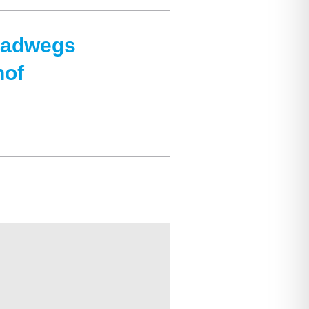
 Radwegs
hof