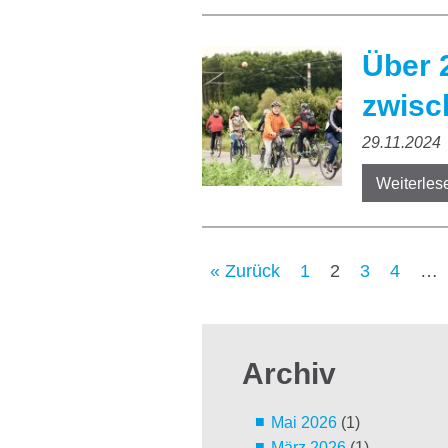
Über 
zwisc
29.11.2024
Weiterles
« Zurück
1
2
3
4
…
Archiv
Mai 2026
(1)
März 2026
(1)