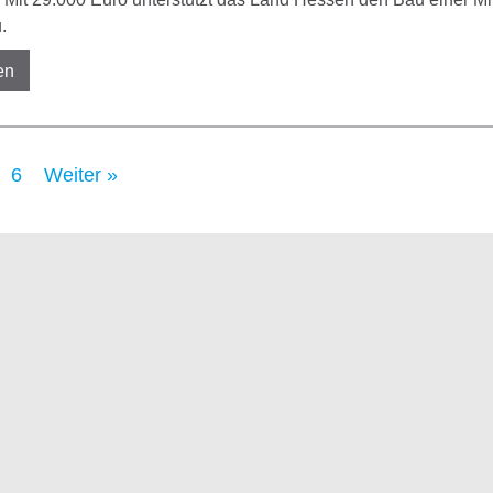
.
en
6
Weiter »