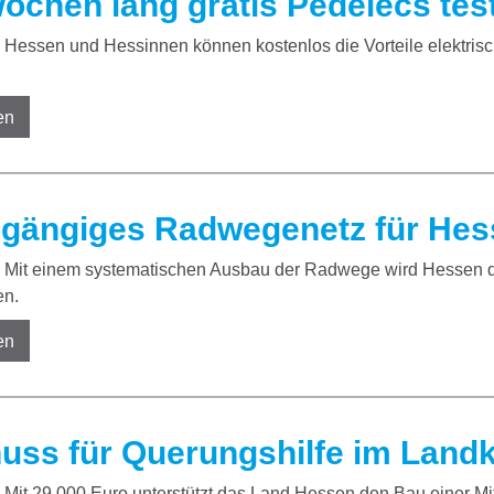
Wochen lang gratis Pedelecs tes
Hessen und Hessinnen können kostenlos die Vorteile elektrisch 
en
gängiges Radwegenetz für Hes
Mit einem systematischen Ausbau der Radwege wird Hessen di
en.
en
uss für Querungshilfe im Landk
Mit 29.000 Euro unterstützt das Land Hessen den Bau einer Mi