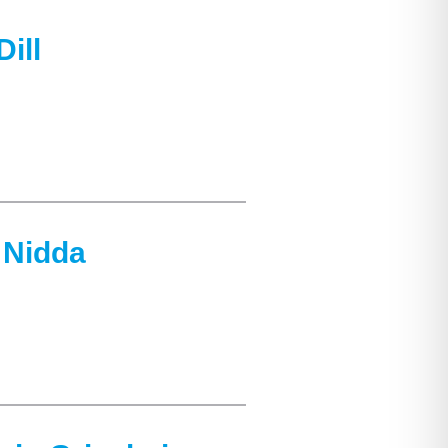
ill
 Nidda