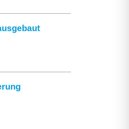
 ausgebaut
erung