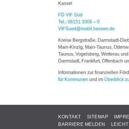
Kassel
FD VIF Süd
Tel.: 06151 3306 – 0
VIFSued@mobil.hessen.de
Kreise Bergstraße, Darmstadt-Die
Main-Kinzig, Main-Taunus, Odenwa
Taunus, Vogelsberg, Wetterau und
Darmstadt, Frankfurt, Offenbach 
Informationen zur finanziellen Fö
für Kommunen
und im
Überblick z
KONTAKT
SITEMAP
IMPR
BARRIERE MELDEN
LEICH