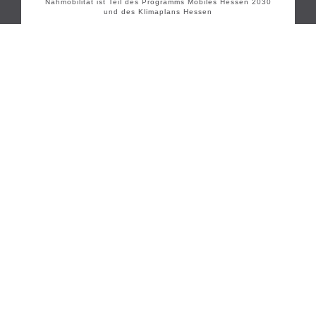
Nahmobilität ist Teil des Programms Mobiles Hessen 2030
und des Klimaplans Hessen