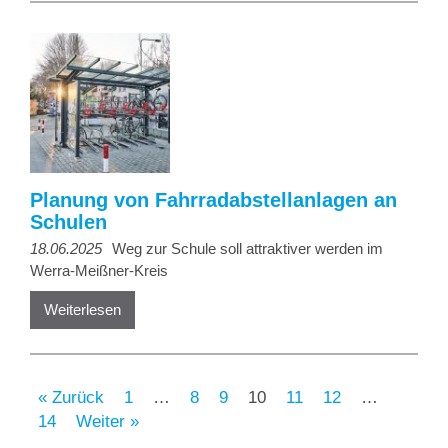
Planung von Fahrradabstellanlagen an
Schulen
18.06.2025
Weg zur Schule soll attraktiver werden im
Werra-Meißner-Kreis
Weiterlesen
« Zurück
1
…
8
9
10
11
12
…
14
Weiter »