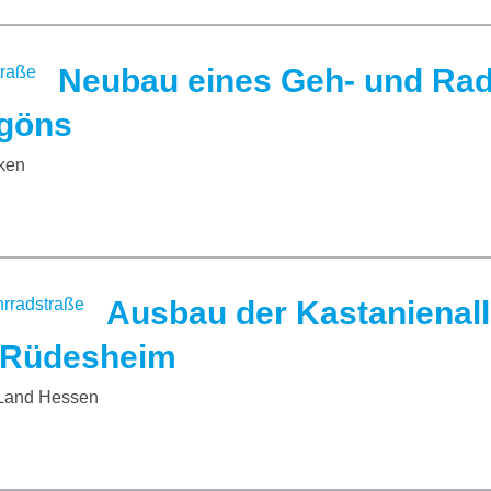
Neubau eines Geh- und Ra
ggöns
rken
Ausbau der Kastanienall
n Rüdesheim
 Land Hessen