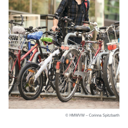
© HMWVW – Corinna Spitzbarth