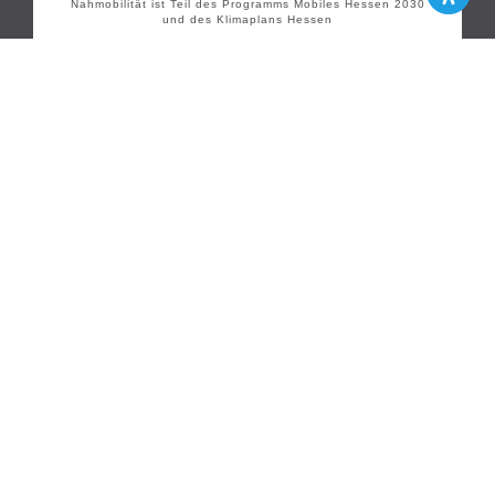
Nahmobilität ist Teil des Programms Mobiles Hessen 2030
und des Klimaplans Hessen