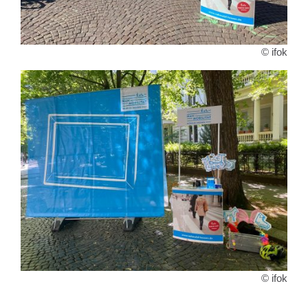
© ifok
© ifok