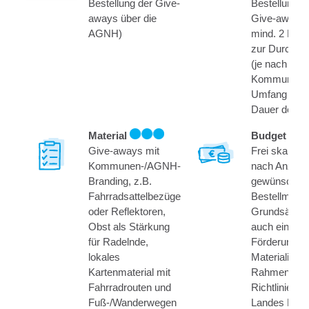
Bestellung der Give-
Bestellung d
aways über die
Give-aways,
AGNH)
mind. 2 Per
zur Durchfü
(je nach
Kommuneng
Umfang und
Dauer der Ak
Material
Budget
Give-aways mit
Frei skalierb
Kommunen-/AGNH-
nach Anzahl 
Branding, z.B.
gewünschte
Fahrradsattelbezüge
Bestellmeng
oder Reflektoren,
Grundsätzlic
Obst als Stärkung
auch eine
für Radelnde,
Förderung d
lokales
Materialien 
Kartenmaterial mit
Rahmen der
Fahrradrouten und
Richtlinie de
Fuß-/Wanderwegen
Landes Hes